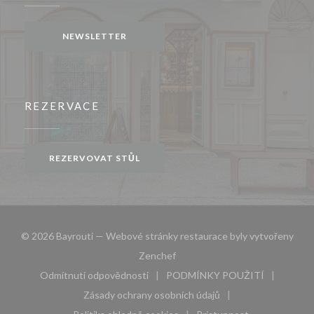
NEWSLETTER
REZERVACE
REZERVOVAT STŮL
© 2026 Bayrouti — Webové stránky restaurace byly vytvořeny
((otevře se v novém okně))
Zenchef
Odmítnutí odpovědnosti
PODMÍNKY POUŽITÍ
((otevře se v novém okně))
((otevře se v novém 
Zásady ochrany osobních údajů
((otevře se v novém okně))