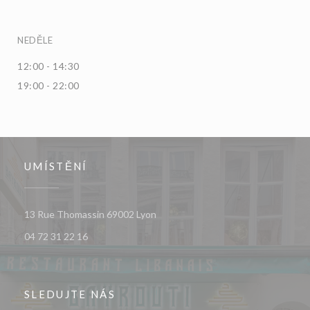
NEDĚLE
12:00 - 14:30
19:00 - 22:00
UMÍSTĚNÍ
((otevře se v novém okně))
13 Rue Thomassin 69002 Lyon
04 72 31 22 16
SLEDUJTE NÁS