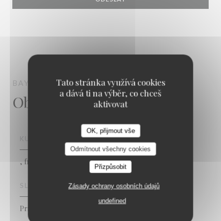
Tato stránka využívá cookies
BAYROUTI
LYON
a dává ti na výběr, co chceš
Obecné informace
aktivovat
OK, přijmout vše
KUCHYNĚ
Odmítnout všechny cookies
, fresh product
Přizpůsobit
SLUŽBY
Zásady ochrany osobních údajů
undefined
Private Hire, Air Conditioning, ,