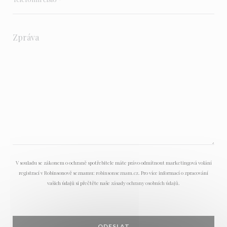
V souladu se zákonem o ochraně spotřebitele máte právo odmítnout marketingová volání
registrací v Robinsonově seznamu:
robinsonseznam.cz
. Pro více informací o zpracování
vašich údajů si přečtěte naše
zásady ochrany osobních údajů
.