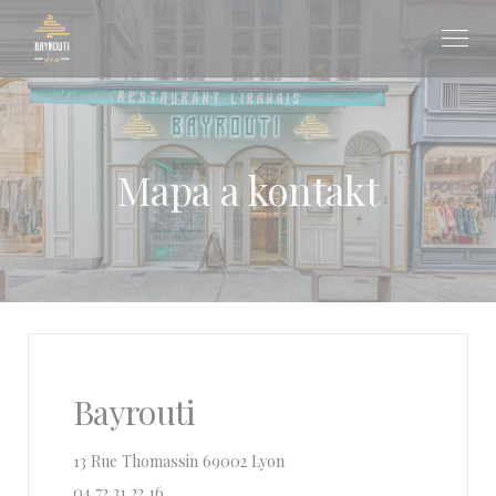
Panel pro správu cookies
Mapa a kontakt
Bayrouti
((otevře se v novém okně))
13 Rue Thomassin 69002 Lyon
04 72 31 22 16