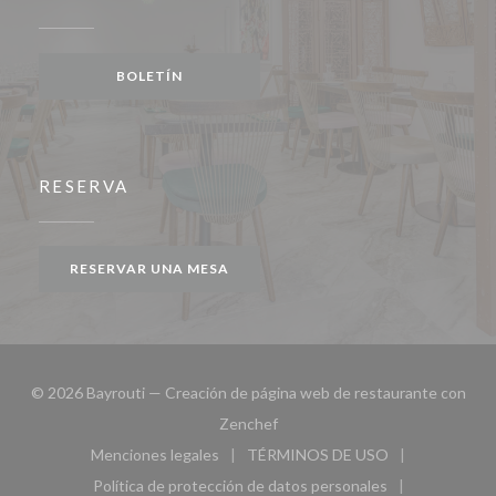
BOLETÍN
RESERVA
RESERVAR UNA MESA
© 2026 Bayrouti — Creación de página web de restaurante con
((abre en una nueva ventana))
Zenchef
Menciones legales
TÉRMINOS DE USO
((abre en una nueva ventana))
((abre en una nueva ven
Política de protección de datos personales