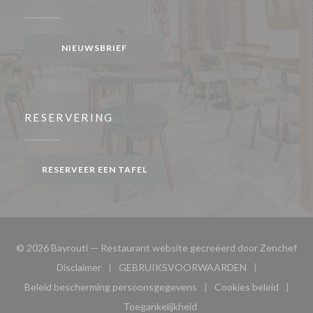
NIEUWSBRIEF
RESERVERING
RESERVEER EEN TAFEL
((o
© 2026 Bayrouti — Restaurant website gecreëerd door
Zenchef
Disclaimer
GEBRUIKSVOORWAARDEN
((opent in een nieuw venster))
((opent in een nieuw venster
Beleid bescherming persoonsgegevens
Cookies beleid
((opent in een nieuw venster))
((opent in ee
Toegankelijkheid