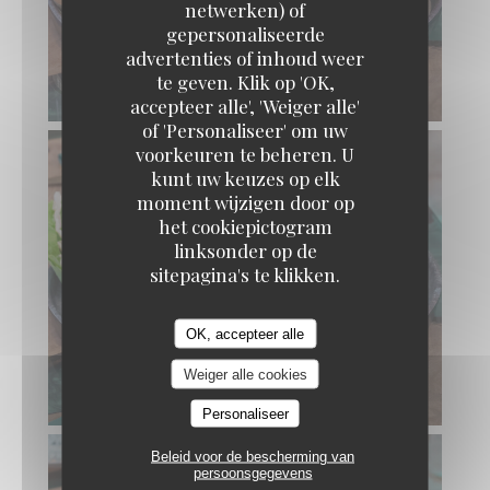
netwerken) of
gepersonaliseerde
advertenties of inhoud weer
te geven. Klik op 'OK,
accepteer alle', 'Weiger alle'
of 'Personaliseer' om uw
voorkeuren te beheren. U
kunt uw keuzes op elk
moment wijzigen door op
het cookiepictogram
linksonder op de
sitepagina's te klikken.
OK, accepteer alle
Weiger alle cookies
Personaliseer
Beleid voor de bescherming van
persoonsgegevens