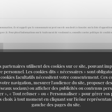
onsommation, il est rappelé que le consommateur peut user de son droit à s'inscrire sur la liste d'opposi
.gouv.fr
. Pour plus d'informations sur le traitement de vos données, consultez notre
politique de confiden
s partenaires utilisent des cookies sur ce site, pouvant impl
 personnel. Les cookies dits « nécessaires » sont obligatoi
 cookies facultatifs nécessitent votre consentement. Ces co
votre navigation, mesurer l'audience du site, proposer des
 réseaux sociaux) ou afficher des publicités ou contenus per
er », « Tout refuser » ou « Personnaliser » pour gérer vos
s choix à tout moment en cliquant sur l'icône représentant
gauche des pages du site.