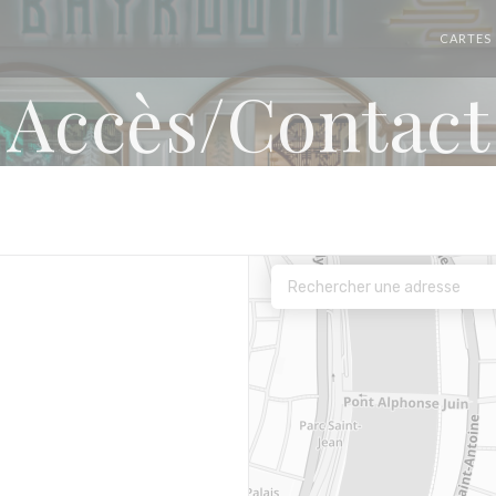
CARTES
Accès/Contact
fenêtre))