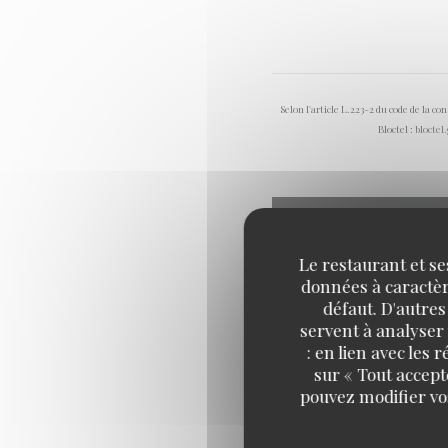
Selon l'article L.223-2 du code de la c
Bloctel :
bloctel
Le restaurant et se
données à caractère
défaut. D'autres
servent à analyser 
: en lien avec les
sur « Tout accept
pouvez modifier vo