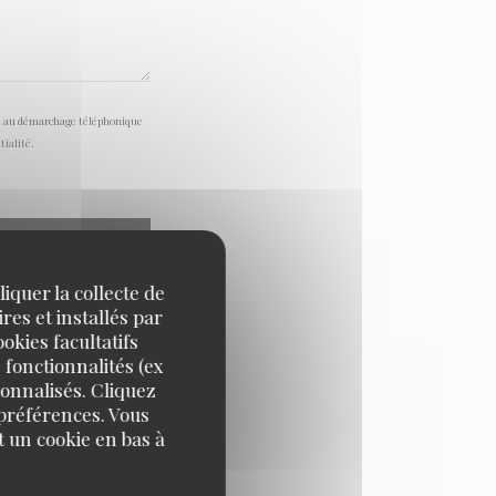
tion au démarchage téléphonique
tialité
.
iquer la collecte de
res et installés par
okies facultatifs
 fonctionnalités (ex
sonnalisés. Cliquez
 préférences. Vous
 un cookie en bas à