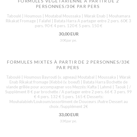
FORMULES VÉGÉTARIENNE À PARTIR DE 2
PERSONNES/30€ PAR PERS
Taboulé | Houmous | Moutabal Moussaka | Warak Enab | Mouhamara
Rikakat Fromage | Falafel | Batata Harra A partager entre 2 pers. 60€ 3
pers. 90 € 4 pers. 120 € 5 pers. 150 €
30,00 EUR
30€par pe.
FORMULES MIXTES À PARTIR DE 2 PERSONNES/33€
PAR PERS
Taboulé | Houmous Bayrouti (v. agneau) Moutabal | Moussaka | Warak
Enab Rikakat fromage |Kebbé (v. boeuf) | Batata Harra Bochette de
viande grillée pour accompagner vos Mezzés: Kafta | Lahmé | Taouk | /
Supplément 8 € par brochette / A partager entre 2 pers. 66 € 3 pers. 99
€ 4 pers. 132 € 5 pers. 165 € Desserts:
Mouhalabieh/Loukoum/assortiment de Douceurs /Autre Dessert au
choix /Supplément 2€
33,00 EUR
33€par pe.