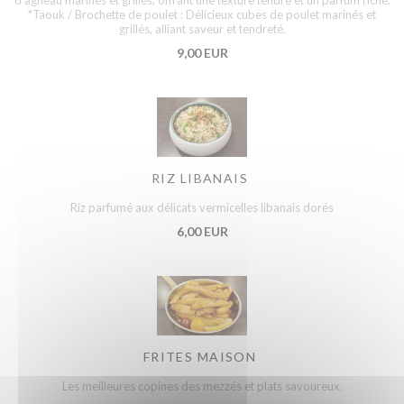
*Taouk / Brochette de poulet : Délicieux cubes de poulet marinés et
grillés, alliant saveur et tendreté.
9,00 EUR
RIZ LIBANAIS
Riz parfumé aux délicats vermicelles libanais dorés
6,00 EUR
FRITES MAISON
Les meilleures copines des mezzés et plats savoureux.