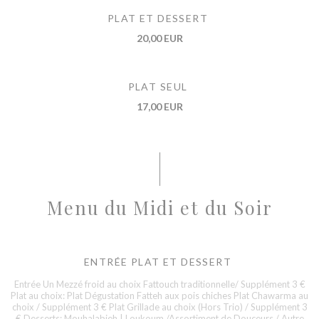
PLAT ET DESSERT
20,00 EUR
PLAT SEUL
17,00 EUR
Menu du Midi et du Soir
ENTRÉE PLAT ET DESSERT
Entrée Un Mezzé froid au choix Fattouch traditionnelle/ Supplément 3 €
Plat au choix: Plat Dégustation Fatteh aux pois chiches Plat Chawarma au
choix / Supplément 3 € Plat Grillade au choix (Hors Trio) / Supplément 3
€ Desserts: Mouhalabieh | Loukoum /Assortiment de Douceurs / Autre