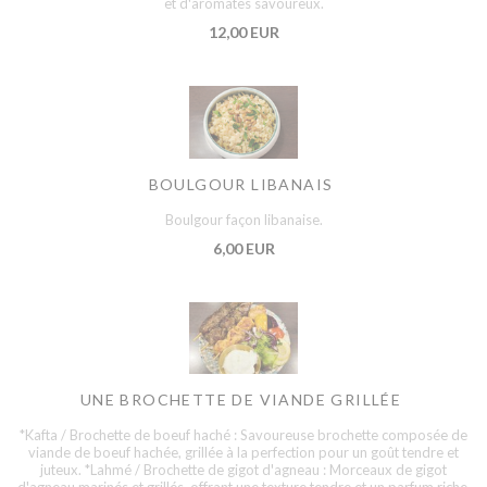
et d'aromates savoureux.
12,00 EUR
BOULGOUR LIBANAIS
Boulgour façon libanaise.
6,00 EUR
UNE BROCHETTE DE VIANDE GRILLÉE
*Kafta / Brochette de boeuf haché : Savoureuse brochette composée de
viande de boeuf hachée, grillée à la perfection pour un goût tendre et
juteux. *Lahmé / Brochette de gigot d'agneau : Morceaux de gigot
d'agneau marinés et grillés, offrant une texture tendre et un parfum riche.