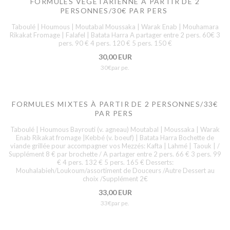
FORMULES VÉGÉTARIENNE À PARTIR DE 2
PERSONNES/30€ PAR PERS
Taboulé | Houmous | Moutabal Moussaka | Warak Enab | Mouhamara
Rikakat Fromage | Falafel | Batata Harra A partager entre 2 pers. 60€ 3
pers. 90 € 4 pers. 120 € 5 pers. 150 €
30,00 EUR
30€par pe.
FORMULES MIXTES À PARTIR DE 2 PERSONNES/33€
PAR PERS
Taboulé | Houmous Bayrouti (v. agneau) Moutabal | Moussaka | Warak
Enab Rikakat fromage |Kebbé (v. boeuf) | Batata Harra Bochette de
viande grillée pour accompagner vos Mezzés: Kafta | Lahmé | Taouk | /
Supplément 8 € par brochette / A partager entre 2 pers. 66 € 3 pers. 99
€ 4 pers. 132 € 5 pers. 165 € Desserts:
Mouhalabieh/Loukoum/assortiment de Douceurs /Autre Dessert au
choix /Supplément 2€
33,00 EUR
33€par pe.