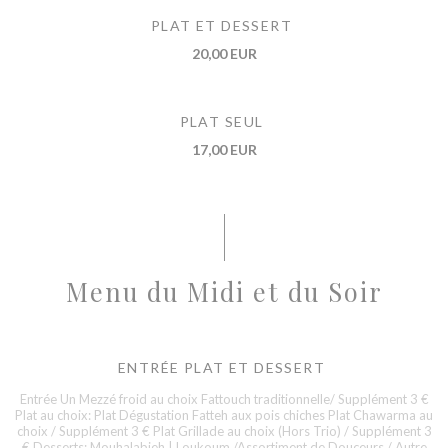
PLAT ET DESSERT
20,00 EUR
PLAT SEUL
17,00 EUR
Menu du Midi et du Soir
ENTRÉE PLAT ET DESSERT
Entrée Un Mezzé froid au choix Fattouch traditionnelle/ Supplément 3 €
Plat au choix: Plat Dégustation Fatteh aux pois chiches Plat Chawarma au
choix / Supplément 3 € Plat Grillade au choix (Hors Trio) / Supplément 3
€ Desserts: Mouhalabieh | Loukoum /Assortiment de Douceurs / Autre