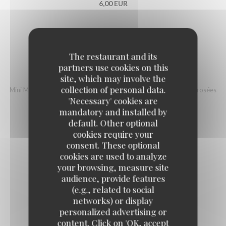
6,00 EUR
The restaurant and its
partners use cookies on this
MAKANEK
site, which may involve the
collection of personal data.
Mini Merguez libanaises à base de viande de boeuf, sautées et arrosées
de jus de citron
'Necessary' cookies are
mandatory and installed by
11,00 EUR
default. Other optional
cookies require your
Hors Oeuvres Chauds
consent. These optional
cookies are used to analyze
your browsing, measure site
audience, provide features
(e.g., related to social
networks) or display
personalized advertising or
RIKAKAT FROMAGE
content. Click on 'OK, accept