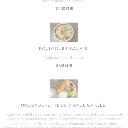
et d'aromates savoureux.
12,00 EUR
BOULGOUR LIBANAIS
Boulgour façon libanaise.
6,00 EUR
UNE BROCHETTE DE VIANDE GRILLÉE
*Kafta / Brochette de boeuf haché : Savoureuse brochette composée de
viande de boeuf hachée, grillée à la perfection pour un goût tendre et
juteux. *Lahmé / Brochette de gigot d'agneau : Morceaux de gigot
d'agneau marinés et grillés, offrant une texture tendre et un parfum riche.