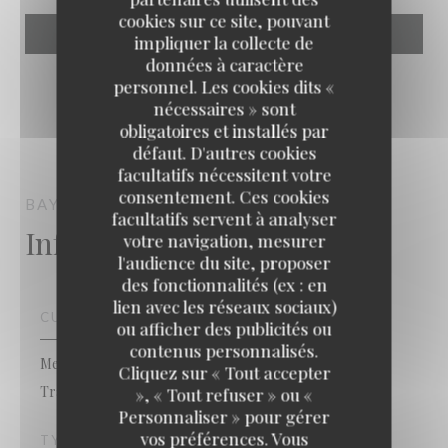
cookies sur ce site, pouvant
impliquer la collecte de
données à caractère
personnel. Les cookies dits «
nécessaires » sont
obligatoires et installés par
défaut. D'autres cookies
facultatifs nécessitent votre
consentement. Ces cookies
BAYROUTI
RESTAURANT LIBANAIS
LYON
facultatifs servent à analyser
Infos pratiques
votre navigation, mesurer
l'audience du site, proposer
des fonctionnalités (ex : en
lien avec les réseaux sociaux)
CUISINE
ou afficher des publicités ou
contenus personnalisés.
Meditérranéenne , Fait maison, Produits frais, Cuisine
Cliquez sur « Tout accepter
Traditionnelle
», « Tout refuser » ou «
Personnaliser » pour gérer
vos préférences. Vous
TYPE DE RESTAURANT