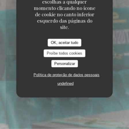
escolhas a qualquer
13 RUE THOMASSIN 69002 LYON
momento clicando no ícone
de cookie no canto inferior
esquerdo das páginas do
site.
OK, aceitar tudo
Proíbe todos cookies
Personalizar
Política de proteção de dados pessoais
undefined