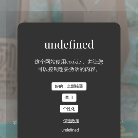
这个网站使用cookie， 并让您
可以控制想要激活的内容。
好的，全部接受
禁用
个性化
保密政策
黎巴嫩餐厅
13 RUE THOMASSIN 69002 LYON
undefined